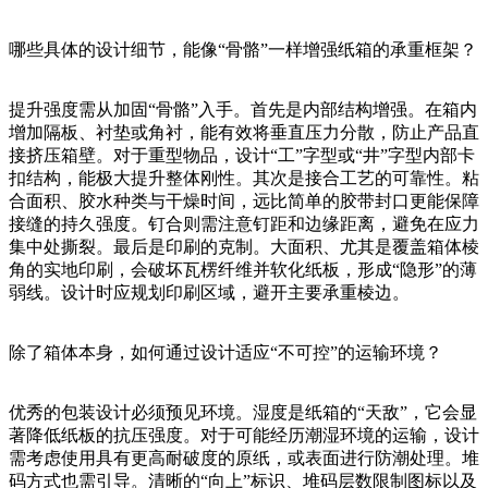
哪些具体的设计细节，能像“骨骼”一样增强纸箱的承重框架？
提升强度需从加固“骨骼”入手。首先是内部结构增强。在箱内
增加隔板、衬垫或角衬，能有效将垂直压力分散，防止产品直
接挤压箱壁。对于重型物品，设计“工”字型或“井”字型内部卡
扣结构，能极大提升整体刚性。其次是接合工艺的可靠性。粘
合面积、胶水种类与干燥时间，远比简单的胶带封口更能保障
接缝的持久强度。钉合则需注意钉距和边缘距离，避免在应力
集中处撕裂。最后是印刷的克制。大面积、尤其是覆盖箱体棱
角的实地印刷，会破坏瓦楞纤维并软化纸板，形成“隐形”的薄
弱线。设计时应规划印刷区域，避开主要承重棱边。
除了箱体本身，如何通过设计适应“不可控”的运输环境？
优秀的包装设计必须预见环境。湿度是纸箱的“天敌”，它会显
著降低纸板的抗压强度。对于可能经历潮湿环境的运输，设计
需考虑使用具有更高耐破度的原纸，或表面进行防潮处理。堆
码方式也需引导。清晰的“向上”标识、堆码层数限制图标以及