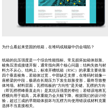
为什么看起来坚固的纸箱，在堆码或颠簸中仍会塌陷？
纸箱的抗压强度是一个综合性能指标。常见损坏如箱体鼓胀、
棱角压溃或接缝开裂，通常指向两个核心问题：结构失效与材
料力不从心。结构上，标准开槽纸箱（RSC）的承重主要依靠
四个垂直棱角，若箱体过宽，中部缺乏支撑，在堆码时就像一
座桥梁的中段，极易在长期压力下发生鼓胀变形，最终导致整
体垮塌。材料层面，瓦楞纸板的“方向性”是关键。瓦楞的方向
（即瓦楞楞峰垂直走向）是其抗压强度的脊柱；若错误地将瓦
楞横向用于箱高，其承重能力会大幅下降。根据我们的设计经
验，超过三成的早期箱体损坏与瓦楞方向使用错误或材料克重
选择不当直接相关。