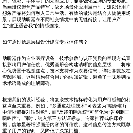
志、色彩、字体等）的完整应用，能够强化品牌的专业形象。
当画册仅聚焦产品特写，缺乏场景化应用展示时，难以让用户
想象产品将如何融入日常生活。有效的做法是结合人物使用场
景，展现助听器在不同社交情境中的无缝衔接，让用户产
生“这正适合我”的情感连接。
如何通过信息层级设计建立专业信任感？
助听器作为专业医疗设备，技术参数与认证资质的呈现方式直
接影响用户信任度。优秀画册会构建清晰的信息层级——将核
心优势置于视觉焦点，技术支持作为次要信息，详细参数放在
查阅区域。这种结构符合用户的认知逻辑，避免了一味堆砌技
术术语造成的理解障碍。
根据我们的设计经验，将复杂技术指标转化为用户可感知的利
益点至关重要。例如，“多通道处理技术”可表述为“嘈杂餐厅
中清晰捕捉对话对象”，而“反馈消除系统”可简化为“告别刺耳
啸叫声”。同时，纳入第三方认证标志、专家推荐或临床数
据，能够显著增强画册内容的可信度。这种信息传达方式既尊
重了用户的智商，又降低了决策门槛。