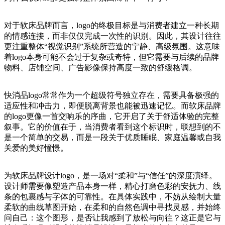
对于软床品牌而言，logo的终极目标是与消费者建立一种长期
的情感连接，而非仅仅完成一次性的识别。因此，其设计往往
更注重整体“视觉识别”系统所营造的宁静、高级氛围。这意味
着logo本身可能不会过于复杂或奇特，但它需要与后续的品牌
物料、店铺空间、广告影像保持高度一致的舒缓格调。
快消品logo常常作为一个超级符号独立存在，需要具备极强的
适应性和冲击力，即便脱离背景也能被迅速记忆。而软床品牌
的logo更像一首交响乐的序曲，它开启了关于舒适体验的完整
叙事。它的价值在于，当消费者看到这个标识时，联想到的不
是一个简单的交易，而是一段关于优质睡眠、家庭温馨或自我
关爱的美好憧憬。
为软床品牌设计logo，是一场对“柔和”与“信任”的深度演绎。
设计师需要像塑造产品本身一样，精心打磨色彩的安抚力、线
条的包裹感与字体的可靠性。在具体实践中，不妨从绘制大量
柔软的曲线草图开始，在柔和的自然色调中寻找灵感，并始终
问自己：这个图形，是否让我感到了放松与向往？这正是它与