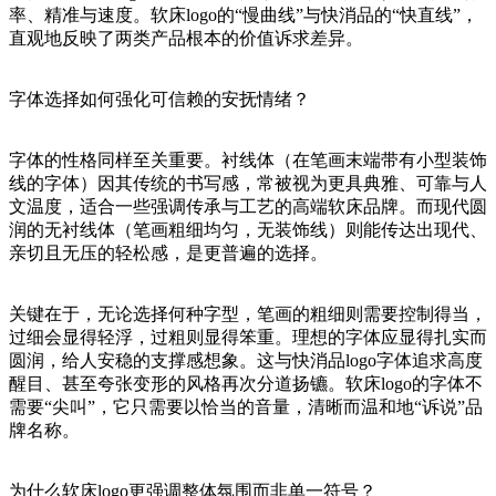
率、精准与速度。软床logo的“慢曲线”与快消品的“快直线”，
直观地反映了两类产品根本的价值诉求差异。
字体选择如何强化可信赖的安抚情绪？
字体的性格同样至关重要。衬线体（在笔画末端带有小型装饰
线的字体）因其传统的书写感，常被视为更具典雅、可靠与人
文温度，适合一些强调传承与工艺的高端软床品牌。而现代圆
润的无衬线体（笔画粗细均匀，无装饰线）则能传达出现代、
亲切且无压的轻松感，是更普遍的选择。
关键在于，无论选择何种字型，笔画的粗细则需要控制得当，
过细会显得轻浮，过粗则显得笨重。理想的字体应显得扎实而
圆润，给人安稳的支撑感想象。这与快消品logo字体追求高度
醒目、甚至夸张变形的风格再次分道扬镳。软床logo的字体不
需要“尖叫”，它只需要以恰当的音量，清晰而温和地“诉说”品
牌名称。
为什么软床logo更强调整体氛围而非单一符号？