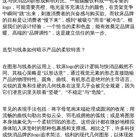
这与快消品logo形成鲜明对比。一瓶碳酸饮料或一包零食的
logo，可能需要亮橙、电光蓝等充满活力的颜色，在货架竞争
中瞬间“跳”出来，刺激消费者的兴奋感与购买欲。而软床品牌
的目标是让消费者“慢下来”，感到“被吸引”而非“被冲击”。根
据我们的设计经验，一个恰当的柔和色盘，能有效奠定品牌温
暖、高端的“品牌调性”，这是建立信任的第一步。
造型与线条如何暗示产品的柔软特质？
在图形与线条的运用上，软床logo的设计逻辑与快消品截然不
同。其核心策略是“以形达意”，通过视觉元素的形态直接隐喻
产品的物理特性。圆角、曲线、有机形态是绝对的主导语言。
尖锐的直角和生硬的几何线条在这里几乎会被完全规避，因为
它们潜意识里关联着“坚硬”、“不稳定”与“危险”。
常见的表现手法包括：将字母笔画末端处理成圆润的收尾；用
流畅的曲线勾勒出类似云朵、羽毛或拥抱的弧线；或是将图形
本身抽象化为一个柔软凹陷的形态。这些设计都在微妙地模拟
身体陷入床垫时的那种包裹感和支撑感。相比之下，许多科技
或快消品牌的logo追求简洁、锐利的现代几何图形，以体现效