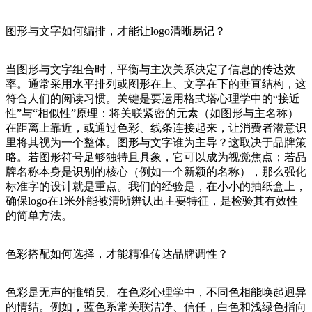
图形与文字如何编排，才能让logo清晰易记？
当图形与文字组合时，平衡与主次关系决定了信息的传达效
率。通常采用水平排列或图形在上、文字在下的垂直结构，这
符合人们的阅读习惯。关键是要运用格式塔心理学中的“接近
性”与“相似性”原理：将关联紧密的元素（如图形与主名称）
在距离上靠近，或通过色彩、线条连接起来，让消费者潜意识
里将其视为一个整体。图形与文字谁为主导？这取决于品牌策
略。若图形符号足够独特且具象，它可以成为视觉焦点；若品
牌名称本身是识别的核心（例如一个新颖的名称），那么强化
标准字的设计就是重点。我们的经验是，在小小的抽纸盒上，
确保logo在1米外能被清晰辨认出主要特征，是检验其有效性
的简单方法。
色彩搭配如何选择，才能精准传达品牌调性？
色彩是无声的推销员。在色彩心理学中，不同色相能唤起迥异
的情结。例如，蓝色系常关联洁净、信任，白色和浅绿色指向