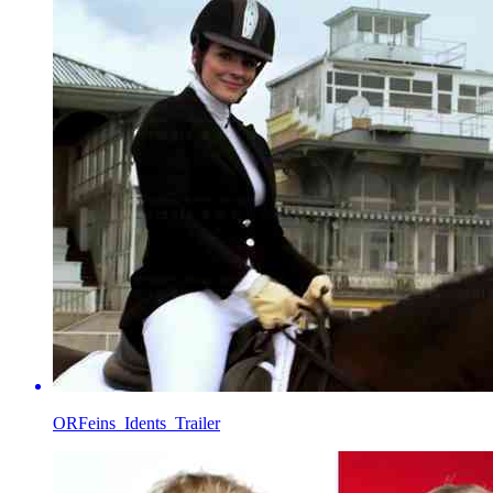
ORFeins_Idents_Trailer