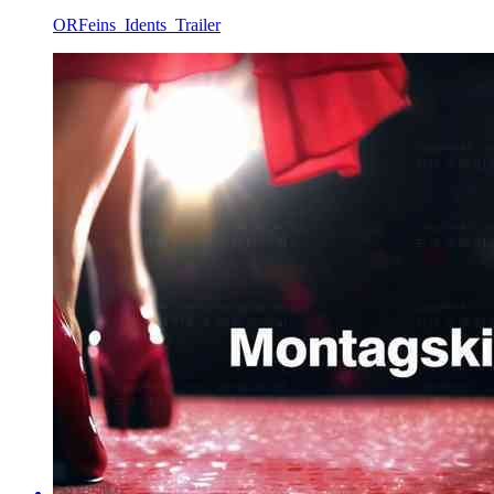
ORFeins_Idents_Trailer