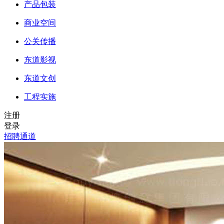
产品包装
商业空间
公关传播
东道影视
东道文创
工程实施
注册
登录
招聘通道