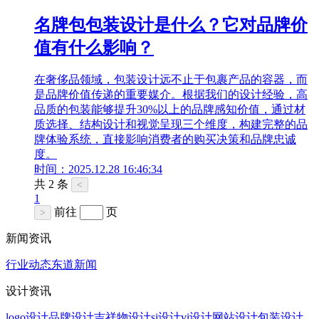
名牌包包装设计是什么？它对品牌价
值有什么影响？
在奢侈品领域，包装设计远不止于包裹产品的容器，而
是品牌价值传递的重要媒介。根据我们的设计经验，高
品质的包装能够提升30%以上的品牌感知价值，通过材
质选择、结构设计和视觉呈现三个维度，构建完整的品
牌体验系统，直接影响消费者的购买决策和品牌忠诚
度。
时间：2025.12.28 16:46:34
共 2 条
<
1
前往
页
>
新闻资讯
行业动态
东道新闻
设计资讯
logo设计
品牌设计
吉祥物设计
si设计
vi设计
网站设计
包装设计