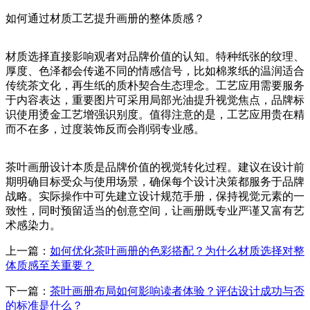
如何通过材质工艺提升画册的整体质感？
材质选择直接影响观者对品牌价值的认知。特种纸张的纹理、
厚度、色泽都会传递不同的情感信号，比如棉浆纸的温润适合
传统茶文化，再生纸的质朴契合生态理念。工艺应用需要服务
于内容表达，重要图片可采用局部光油提升视觉焦点，品牌标
识使用烫金工艺增强识别度。值得注意的是，工艺应用贵在精
而不在多，过度装饰反而会削弱专业感。
茶叶画册设计本质是品牌价值的视觉转化过程。建议在设计前
期明确目标受众与使用场景，确保每个设计决策都服务于品牌
战略。实际操作中可先建立设计规范手册，保持视觉元素的一
致性，同时预留适当的创意空间，让画册既专业严谨又富有艺
术感染力。
上一篇：
如何优化茶叶画册的色彩搭配？为什么材质选择对整
体质感至关重要？
下一篇：
茶叶画册布局如何影响读者体验？评估设计成功与否
的标准是什么？