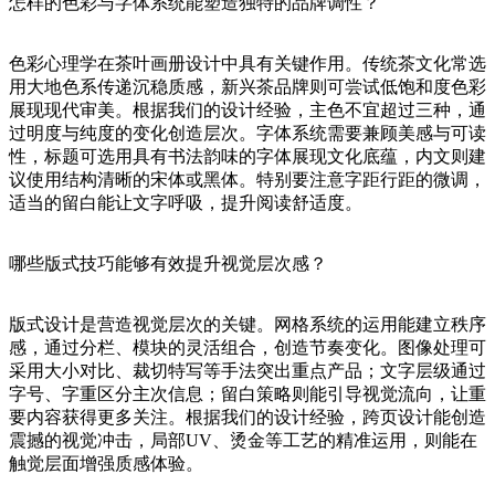
怎样的色彩与字体系统能塑造独特的品牌调性？
色彩心理学在茶叶画册设计中具有关键作用。传统茶文化常选
用大地色系传递沉稳质感，新兴茶品牌则可尝试低饱和度色彩
展现现代审美。根据我们的设计经验，主色不宜超过三种，通
过明度与纯度的变化创造层次。字体系统需要兼顾美感与可读
性，标题可选用具有书法韵味的字体展现文化底蕴，内文则建
议使用结构清晰的宋体或黑体。特别要注意字距行距的微调，
适当的留白能让文字呼吸，提升阅读舒适度。
哪些版式技巧能够有效提升视觉层次感？
版式设计是营造视觉层次的关键。网格系统的运用能建立秩序
感，通过分栏、模块的灵活组合，创造节奏变化。图像处理可
采用大小对比、裁切特写等手法突出重点产品；文字层级通过
字号、字重区分主次信息；留白策略则能引导视觉流向，让重
要内容获得更多关注。根据我们的设计经验，跨页设计能创造
震撼的视觉冲击，局部UV、烫金等工艺的精准运用，则能在
触觉层面增强质感体验。