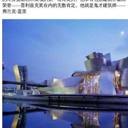
荣誉——普利兹克奖在内的无数肯定。他就是鬼才建筑师——
弗兰克·盖里