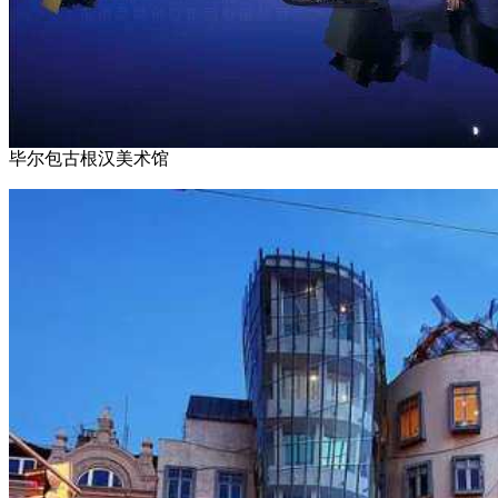
毕尔包古根汉美术馆