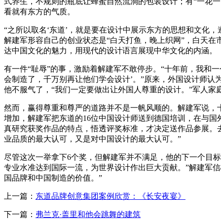
式养生，不规则的瓶底让蜂蜜自然流淌的包装设计；有“一花一
看就有东方的气质。
“之所以取名‘东道’，就是要在设计中展示东方的思想和文化，遵
解建军形容自己的创业状态是“白天打鱼，晚上织网”，白天
达中国文化的魅力，用现代的设计语言展现中华文化的内涵。
有一件“耻辱”的事，激励着解建军不敢停步。“十年前，我和
会制造了，千万别再让他们学会设计’。”原来，外国设计师认
他不服气了，“我们一定要做出让外国人尊重的设计。”军人家庭
然而，赢得尊重和尊严的道路并不是一帆风顺的。解建军说，
增加，解建军把东道的16位中国设计师送到德国培训，在与国
真研究获奖作品的特点，悟透评奖标准，才决定送作品参展。去
业品质的最大认可，又是对中国设计的最大认可。”
尽管这次一举拿下6个奖，但解建军并不满足，他的下一个目标
专业水准达到国际一流，为世界设计作出巨大贡献。”解建军
国品牌和中国制造的价值。”
上一篇：
东道品牌创意集团案例欣赏：《长安夜宴》
下一篇：
弗兰克·盖里和他会跳舞的建筑