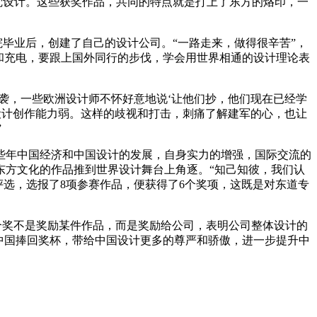
觉设计。这些获奖作品，共同的特点就是打上了东方的烙印，一
美院毕业后，创建了自己的设计公司。“一路走来，做得很辛苦”，
和充电，要跟上国外同行的步伐，学会用世界相通的设计理论表
袭，一些欧洲设计师不怀好意地说‘让他们抄，他们现在已经学
设计创作能力弱。这样的歧视和打击，刺痛了解建军的心，也让
”
些年中国经济和中国设计的发展，自身实力的增强，国际交流的
东方文化的作品推到世界设计舞台上角逐。“知己知彼，我们认
评选，选报了8项参赛作品，便获得了6个奖项，这既是对东道专
这个奖不是奖励某件作品，而是奖励给公司，表明公司整体设计的
中国捧回奖杯，带给中国设计更多的尊严和骄傲，进一步提升中