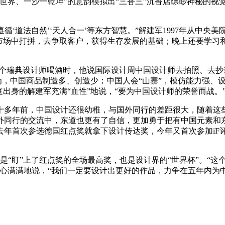
世界、一沙一乾坤”的意韵模拟出“三香三”沉香店缥缈神秘的视
循‘道法自然’‘天人合一’等东方智慧。”解建军1997年从中央
在市场中打拼，去争取客户，获得生存发展的基础；晚上还要学习
一个瑞典设计师喝酒时，他说国际设计周中国设计师去拍照、去抄
为，中国商品制造多、创造少；中国人会“山寨”，模仿能力强、
出身的解建军充满“血性”地说，“要为中国设计师的荣誉而战。
十多年前，中国设计还很幼稚，与国外同行的差距很大，随着这
外同行的交流中，东道也更有了自信，更加勇于把有中国元素和
年首次参选德国红点奖就拿下设计传达奖，今年又首次参加iF
是“盯”上了红点奖的全场最高奖，也是设计界的“世界杯”。“
信心满满地说，“我们一定要设计出更好的作品，力争在五年内为