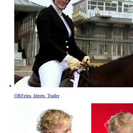
ORFeins_Idents_Trailer