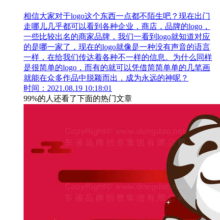
相信大家对于logo这个东西一点都不陌生吧？现在出门
走哪儿几乎都可以看到各种企业，商店，品牌的logo，
一些比较出名的商家品牌，我们一看到logo就知道对应
的是哪一家了，现在的logo就像是一种没有声音的语言
一样，在给我们传达着各种不一样的信息。为什么同样
是很简单的logo，而有的就可以凭借简简单单的几笔画
就能在众多作品中脱颖而出，成为永远的神呢？
时间：2021.08.19 10:18:01
99%的人还看了下面的热门文章