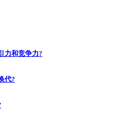
引力和竞争力?
换代?
?