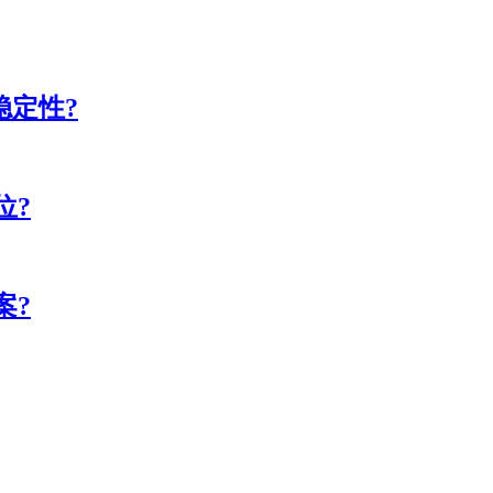
稳定性?
位?
案?