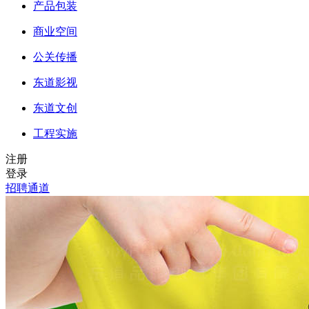
产品包装
商业空间
公关传播
东道影视
东道文创
工程实施
注册
登录
招聘通道