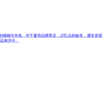
形象）的模糊与失焦。对于窗帘品牌而言，记忆点的缺失，通常是因
品海洋中。