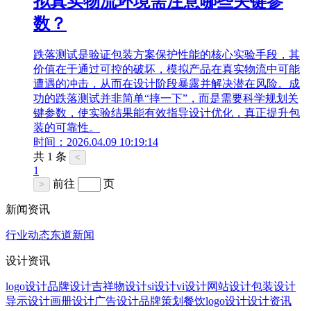
拟真实物流环境需注意哪些关键参
数？
跌落测试是验证包装方案保护性能的核心实验手段，其
价值在于通过可控的破坏，模拟产品在真实物流中可能
遭遇的冲击，从而在设计阶段暴露并解决潜在风险。成
功的跌落测试并非简单“摔一下”，而是需要科学规划关
键参数，使实验结果能有效指导设计优化，真正提升包
装的可靠性。
时间：2026.04.09 10:19:14
共 1 条
<
1
前往
页
>
新闻资讯
行业动态
东道新闻
设计资讯
logo设计
品牌设计
吉祥物设计
si设计
vi设计
网站设计
包装设计
导示设计
画册设计
广告设计
品牌策划
餐饮logo设计
设计资讯