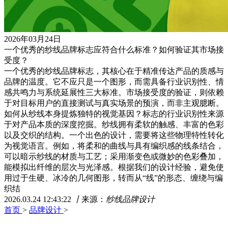
2026年03月24日
一个优秀的纱线品牌标志应符合什么标准？如何验证其市场接
受度？
一个优秀的纱线品牌标志，其核心在于精准传达产品的质感与
品牌的温度。它不应只是一个图形，而需具备行业识别性、情
感共鸣力与系统延展性三大标准。市场接受度的验证，则依赖
于对目标用户的直接测试与真实场景的预演，而非主观臆断。
如何从纱线本身提炼独特的视觉基因？标志的行业识别性来源
于对产品本质的深度挖掘。纱线拥有柔软的触感、丰富的色彩
以及交织的结构。一个出色的设计，需要将这些物理特性转化
为视觉语言。例如，将柔和的曲线与具有编织感的线条结合，
可以暗示纱线的材质与工艺；采用渐变色或微妙的色彩叠加，
能模拟出纤维的层次与光泽感。根据我们的设计经验，避免使
用过于生硬、冰冷的几何图形，转而从“线”的形态、缠绕与编
织结
2026.03.24 12:43:22
丨
来源：
纱线品牌设计
首页
>
品牌设计
>