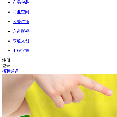
产品包装
商业空间
公关传播
东道影视
东道文创
工程实施
注册
登录
招聘通道