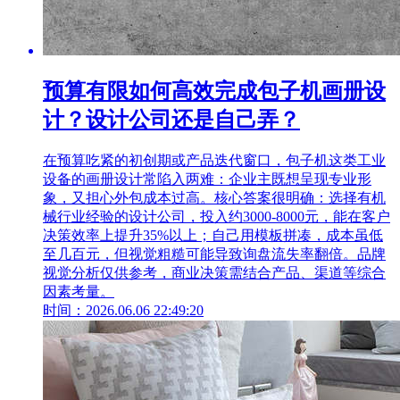
预算有限如何高效完成包子机画册设
计？设计公司还是自己弄？
在预算吃紧的初创期或产品迭代窗口，包子机这类工业
设备的画册设计常陷入两难：企业主既想呈现专业形
象，又担心外包成本过高。核心答案很明确：选择有机
械行业经验的设计公司，投入约3000-8000元，能在客户
决策效率上提升35%以上；自己用模板拼凑，成本虽低
至几百元，但视觉粗糙可能导致询盘流失率翻倍。品牌
视觉分析仅供参考，商业决策需结合产品、渠道等综合
因素考量。
时间：2026.06.06 22:49:20