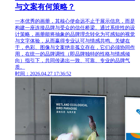
与文案有何策略？
一本优秀的画册，其核心使命远不止于展示信息，而是
构建一座连接品牌与受众的信任桥梁。通过系统性的设
计策略，画册能将抽象的品牌理念转化为可感知的视觉
与文字体验，从而赢得专业认可与情感共鸣。关键在
于，色彩、图像与文案绝非孤立存在，它们必须协同作
用，在统一的品牌调性（即品牌独特的性格与情感倾
向）指引下，共同传递出一致、可靠、专业的品牌气
质。
时间：2026.04.27 17:36:52