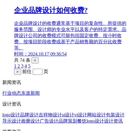
企业品牌设计如何收费?
企业品牌设计的收费通常基于项目的复杂性、所提供的
服务范围、设计师的专业水平以及客户的特定需求。品
牌设计公司的收费模式可能包括固定收费、按小时收
费、按项目阶段收费或基于产品销售额的百分比收费
等。
时间：2024.10.17 09:36:54
共 74 条
<
1
2
3
4
5
前往
页
>
新闻资讯
行业动态
东道新闻
设计资讯
logo设计
品牌设计
吉祥物设计
si设计
vi设计
网站设计
包装设计
导示设计
画册设计
广告设计
品牌策划
餐饮logo设计
设计资讯