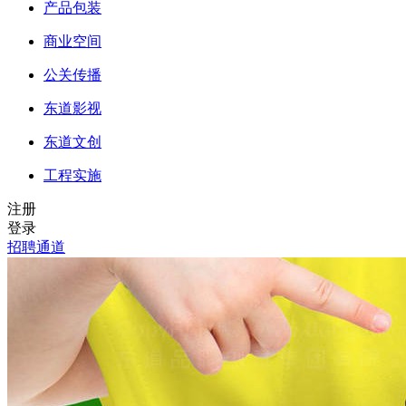
产品包装
商业空间
公关传播
东道影视
东道文创
工程实施
注册
登录
招聘通道