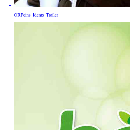
ORFeins_Idents_Trailer