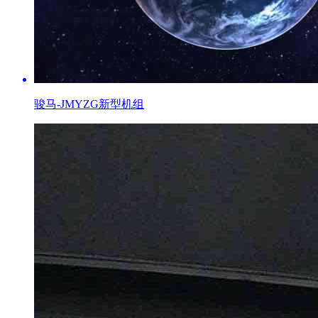
骏马-JMYZG新型机组