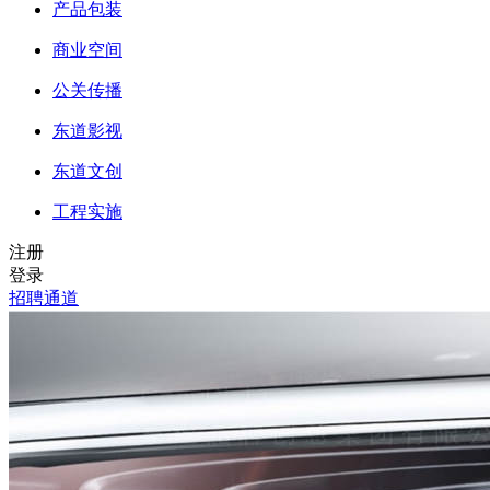
产品包装
商业空间
公关传播
东道影视
东道文创
工程实施
注册
登录
招聘通道