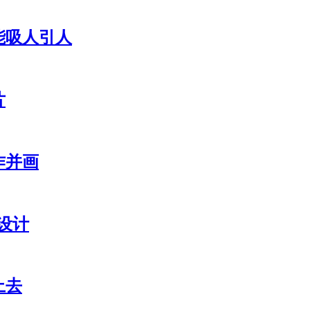
能吸人引人
片
作并画
设计
上去