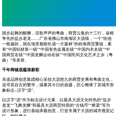
踏步起舞的醒狮，弦歌声声的粤曲，商贾云集的十三行，奋楫
争先的盐步老龙……广东省佛山市南海区大沥镇，一个“给他
一根扁担，插在地里都能长成一片森林”的岭南商贸重镇，素
有“中国铝材第一镇”“中国有色金属名镇”“中国内衣名镇”“中
国商贸名镇”“中国龙狮运动名镇”“中国民间文化艺术之乡（粤
曲）”等美誉。
千年商镇底蕴添新彩
东道品牌创意集团精心采拮大沥悠久的商贾史乘和粤曲文化，
追寻其自古的繁华，描摹其今日的鼎盛，匠心雕琢了其城市形
象标志--汉字“沥”。
以汉字“沥”作为标志设计元素，以最具大沥文化特色的“盐步
老龙”“飞舞龙狮”和最具大沥商贸特质的“古钱币”“桥梁”等为
设计形象，进行基础承载创意，打造专属于大沥的城市视觉记