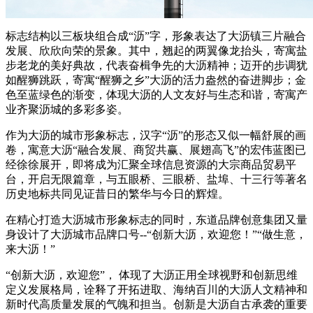
标志结构以三板块组合成“沥”字，形象表达了大沥镇三片融合
发展、欣欣向荣的景象。其中，翘起的两翼像龙抬头，寄寓盐
步老龙的美好典故，代表奋楫争先的大沥精神；迈开的步调犹
如醒狮跳跃，寄寓“醒狮之乡”大沥的活力盎然的奋进脚步；金
色至蓝绿色的渐变，体现大沥的人文友好与生态和谐，寄寓产
业齐聚沥城的多彩多姿。
作为大沥的城市形象标志，汉字“沥”的形态又似一幅舒展的画
卷，寓意大沥“融合发展、商贸共赢、展翅高飞”的宏伟蓝图已
经徐徐展开，即将成为汇聚全球信息资源的大宗商品贸易平
台，开启无限篇章，与五眼桥、三眼桥、盐埠、十三行等著名
历史地标共同见证昔日的繁华与今日的辉煌。
在精心打造大沥城市形象标志的同时，东道品牌创意集团又量
身设计了大沥城市品牌口号--“创新大沥，欢迎您！”“做生意，
来大沥！”
“创新大沥，欢迎您”， 体现了大沥正用全球视野和创新思维
定义发展格局，诠释了开拓进取、海纳百川的大沥人文精神和
新时代高质量发展的气魄和担当。创新是大沥自古承袭的重要