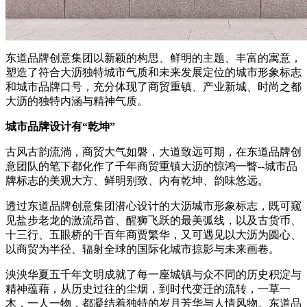
东道品牌创意集团以新颖的构思、鲜明的主题、丰富的寓意，
塑造了符合大沥独特城市气质和未来发展定位的城市形象标志
和城市品牌口号，充分体现了商贸重镇、产业新城、时尚之都
大沥的独特内涵与精神气质。
城市品牌设计有“乾坤”
古风古韵流淌，商贸大气如磐，大道致远可期，在东道品牌创
意团队的笔下都化作了千年商贸重镇大沥的惊鸿一瞥--城市品
牌标志的美观大方、鲜明别致、内有乾坤、韵味悠远。
透过东道品牌创意集团潜心设计的大沥城市形象标志，既可窥
见盐步老龙的激流昂首、醒狮飞跃的最美弧线，以及古货币、
十三行、五眼桥的千百年商贾繁华，又可遇见以大沥为圆心、
以商贸为半径、辐射全球的国际化城市掠影与未来画卷。
泱泱华夏五千年文明成就了每一座城镇与众不同的历史积淀与
精神蕴藉，从历史过往的尘烟，到时代变迁的流转，一草一
木，一人一物，都凝结着独特的岁月芳华与人情风物。东道品