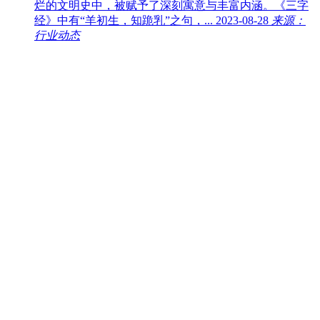
烂的文明史中，被赋予了深刻寓意与丰富内涵。《三字
经》中有“羊初生，知跪乳”之句，...
2023-08-28
来源：
行业动态