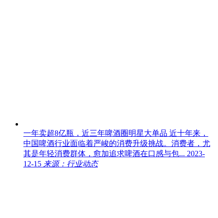
一年卖超8亿瓶，近三年啤酒圈明星大单品
近十年来，
中国啤酒行业面临着严峻的消费升级挑战。消费者，尤
其是年轻消费群体，愈加追求啤酒在口感与包...
2023-
12-15
来源：行业动态