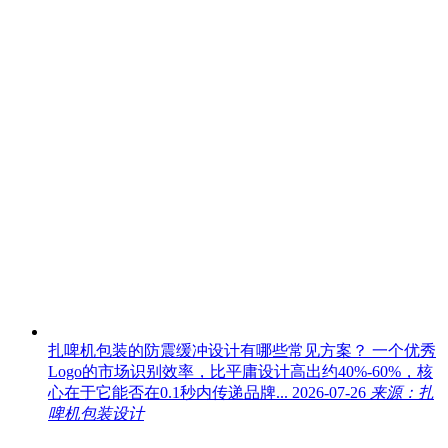
扎啤机包装的防震缓冲设计有哪些常见方案？
一个优秀
Logo的市场识别效率，比平庸设计高出约40%-60%，核
心在于它能否在0.1秒内传递品牌...
2026-07-26
来源：扎
啤机包装设计