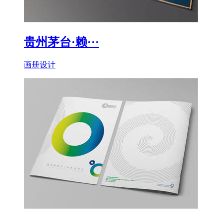
贵州茅台·赖···
画册设计