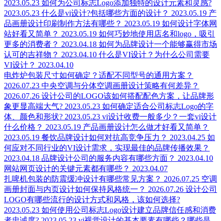
2023.05.23
如何为公司标志Logo添加独特的设计元素和灵感?
2023.05.23
什么是vi设计?包括哪些方面的设计？
2023.05.19
产
品画册设计印刷制作方法有哪些？
2023.05.19
如何设计字体网
站好看又简单？
2023.05.19
如何巧妙地使用店名和logo，吸引
更多的消费者？
2023.04.18
如何为品牌设计一个能够赢得市场
认可的吉祥物？
2023.04.10
什么是VI设计？为什么公司需要
VI设计？
2023.04.10
电炸炉包装尺寸如何确定？适配不同型号的通用方案？
2026.07.23
中央空调与分体空调画册设计策略有何差异？
2026.07.26
设计公司的LOGO该如何搭配配色方案，让品牌形
象更显高端大气?
2023.05.23
如何确定适合公司标志Logo的字
体、颜色和形状?
2023.05.23
vi设计收费一般多少？一套vi设计
什么价格？
2023.05.19
产品画册设计怎么做才好看又简单？
2023.05.19
餐饮品牌设计如何对抗高竞争压力？
2023.04.25
如
何应对不同行业的VI设计需求，实现最佳的品牌传播效果？
2023.04.18
品牌设计公司的服务内容有哪些方面？
2023.04.10
网站网页设计的关键元素都有哪些？
2023.04.07
扎啤机包装的防震缓冲设计有哪些常见方案？
2026.07.25
空调
画册封面与内页设计如何保持风格统一？
2026.07.26
设计公司
LOGO有哪些流行的设计方式和风格，该如何选择?
2023.05.23
如何使用公司标志Logo设计建立品牌信任感和消费
者忠诚度?
2023.05.23
vi视觉设计的基本要素有哪些？哪些是