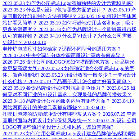
2023.05.23
如何为公司标志Logo添加独特的设计元素和灵感?
2023.05.23
什么是vi设计?包括哪些方面的设计？
2023.05.19
产
品画册设计印刷制作方法有哪些？
2023.05.19
如何设计字体网
站好看又简单？
2023.05.19
如何巧妙地使用店名和logo，吸引
更多的消费者？
2023.04.18
如何为品牌设计一个能够赢得市场
认可的吉祥物？
2023.04.10
什么是VI设计？为什么公司需要
VI设计？
2023.04.10
电炸炉包装尺寸如何确定？适配不同型号的通用方案？
2026.07.23
中央空调与分体空调画册设计策略有何差异？
2026.07.26
设计公司的LOGO该如何搭配配色方案，让品牌形
象更显高端大气?
2023.05.23
如何确定适合公司标志Logo的字
体、颜色和形状?
2023.05.23
vi设计收费一般多少？一套vi设计
什么价格？
2023.05.19
产品画册设计怎么做才好看又简单？
2023.05.19
餐饮品牌设计如何对抗高竞争压力？
2023.04.25
如
何应对不同行业的VI设计需求，实现最佳的品牌传播效果？
2023.04.18
品牌设计公司的服务内容有哪些方面？
2023.04.10
网站网页设计的关键元素都有哪些？
2023.04.07
扎啤机包装的防震缓冲设计有哪些常见方案？
2026.07.25
空调
画册封面与内页设计如何保持风格统一？
2026.07.26
设计公司
LOGO有哪些流行的设计方式和风格，该如何选择?
2023.05.23
如何使用公司标志Logo设计建立品牌信任感和消费