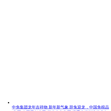
中免集团龙年吉祥物 新年新气象
辞兔迎龙，中国免税品