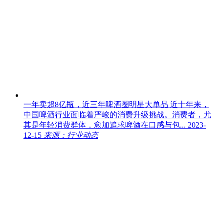
一年卖超8亿瓶，近三年啤酒圈明星大单品
近十年来，
中国啤酒行业面临着严峻的消费升级挑战。消费者，尤
其是年轻消费群体，愈加追求啤酒在口感与包...
2023-
12-15
来源：行业动态