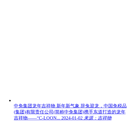
中免集团龙年吉祥物 新年新气象
辞兔迎龙，中国免税品
(集团)有限责任公司(简称中免集团)携手东道打造的龙年
吉祥物——“C-LOON...
2024-01-02
来源：吉祥物