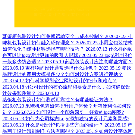
蒸饭柜包装设计如何兼顾运输安全与成本控制？
2026.07.23
扎
啤机包装设计如何融入环保理念？
2026.07.25
小厨宝包装结构
如何优化？缓冲材料选择有哪些技巧？
2026.07.13
什么样的颜
色可以让logo设计更加的吸引人眼球?
2023.05.23
logo设计报价
一般多少钱合适？
2023.05.19
药品包装设计应注意哪些方面？
2023.05.19
吉祥物的设计通常选择什么颜色？
2023.05.19
餐饮
品牌设计的费用大概是多少？如何对设计方案进行评估？
2023.04.17
如何科学规划企业网站设计的细节和难点？
2023.04.18
vi公司设计的核心流程和要素是什么，如何确保设
计效果和质量？
2023.04.10
蒸饭柜包装设计如何测试可靠性？有哪些验证方法？
2026.07.23
果糖机包装如何提升用户体验？开箱便利性如何改
进？
2026.07.26
如何设计一个印象深刻、好看的logo图案?
2023.05.23
如何为公司标志Logo添加独特的设计元素和灵感?
2023.05.23
什么是vi设计?包括哪些方面的设计？
2023.05.19
产
品画册设计印刷制作方法有哪些？
2023.05.19
如何设计字体网