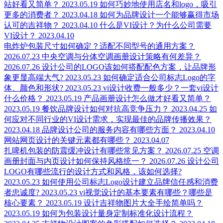
站好看又简单？
2023.05.19
如何巧妙地使用店名和logo，吸引
更多的消费者？
2023.04.18
如何为品牌设计一个能够赢得市场
认可的吉祥物？
2023.04.10
什么是VI设计？为什么公司需要
VI设计？
2023.04.10
电炸炉包装尺寸如何确定？适配不同型号的通用方案？
2026.07.23
中央空调与分体空调画册设计策略有何差异？
2026.07.26
设计公司的LOGO该如何搭配配色方案，让品牌形
象更显高端大气?
2023.05.23
如何确定适合公司标志Logo的字
体、颜色和形状?
2023.05.23
vi设计收费一般多少？一套vi设计
什么价格？
2023.05.19
产品画册设计怎么做才好看又简单？
2023.05.19
餐饮品牌设计如何对抗高竞争压力？
2023.04.25
如
何应对不同行业的VI设计需求，实现最佳的品牌传播效果？
2023.04.18
品牌设计公司的服务内容有哪些方面？
2023.04.10
网站网页设计的关键元素都有哪些？
2023.04.07
扎啤机包装的防震缓冲设计有哪些常见方案？
2026.07.25
空调
画册封面与内页设计如何保持风格统一？
2026.07.26
设计公司
LOGO有哪些流行的设计方式和风格，该如何选择?
2023.05.23
如何使用公司标志Logo设计建立品牌信任感和消费
者忠诚度?
2023.05.23
vi视觉设计的基本要素有哪些？哪些是
核心要素？
2023.05.19
设计吉祥物图片大全手绘简单吗？
2023.05.19
如何为包装设计量身定制标准化设计流程？