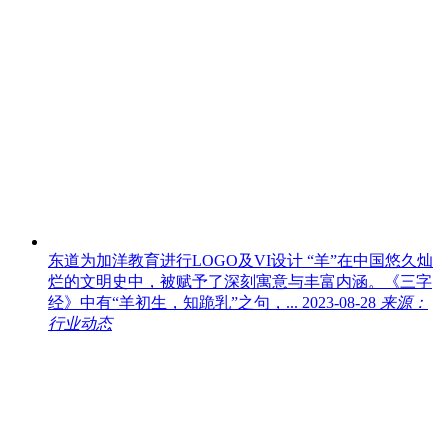
东道为加洋教育进行LOGO及VI设计
“羊”在中国悠久灿
烂的文明史中，被赋予了深刻寓意与丰富内涵。《三字
经》中有“羊初生，知跪乳”之句，...
2023-08-28
来源：
行业动态