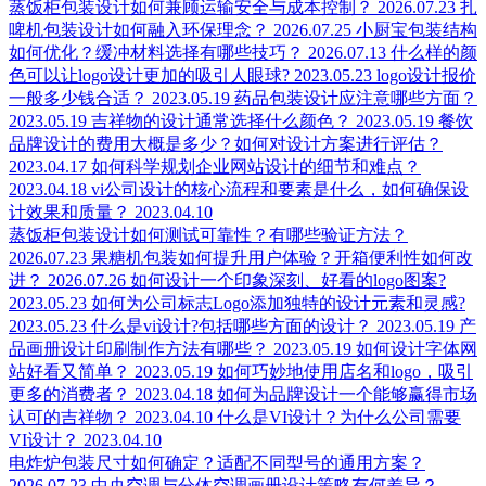
蒸饭柜包装设计如何兼顾运输安全与成本控制？
2026.07.23
扎
啤机包装设计如何融入环保理念？
2026.07.25
小厨宝包装结构
如何优化？缓冲材料选择有哪些技巧？
2026.07.13
什么样的颜
色可以让logo设计更加的吸引人眼球?
2023.05.23
logo设计报价
一般多少钱合适？
2023.05.19
药品包装设计应注意哪些方面？
2023.05.19
吉祥物的设计通常选择什么颜色？
2023.05.19
餐饮
品牌设计的费用大概是多少？如何对设计方案进行评估？
2023.04.17
如何科学规划企业网站设计的细节和难点？
2023.04.18
vi公司设计的核心流程和要素是什么，如何确保设
计效果和质量？
2023.04.10
蒸饭柜包装设计如何测试可靠性？有哪些验证方法？
2026.07.23
果糖机包装如何提升用户体验？开箱便利性如何改
进？
2026.07.26
如何设计一个印象深刻、好看的logo图案?
2023.05.23
如何为公司标志Logo添加独特的设计元素和灵感?
2023.05.23
什么是vi设计?包括哪些方面的设计？
2023.05.19
产
品画册设计印刷制作方法有哪些？
2023.05.19
如何设计字体网
站好看又简单？
2023.05.19
如何巧妙地使用店名和logo，吸引
更多的消费者？
2023.04.18
如何为品牌设计一个能够赢得市场
认可的吉祥物？
2023.04.10
什么是VI设计？为什么公司需要
VI设计？
2023.04.10
电炸炉包装尺寸如何确定？适配不同型号的通用方案？
2026.07.23
中央空调与分体空调画册设计策略有何差异？