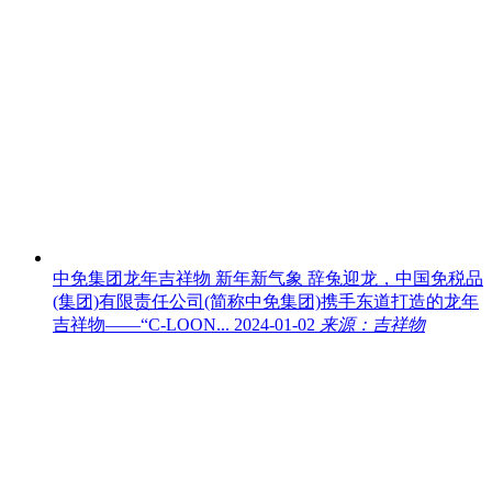
中免集团龙年吉祥物 新年新气象
辞兔迎龙，中国免税品
(集团)有限责任公司(简称中免集团)携手东道打造的龙年
吉祥物——“C-LOON...
2024-01-02
来源：吉祥物