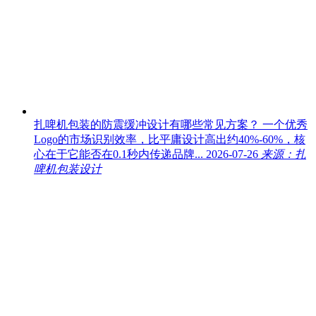
扎啤机包装的防震缓冲设计有哪些常见方案？
一个优秀
Logo的市场识别效率，比平庸设计高出约40%-60%，核
心在于它能否在0.1秒内传递品牌...
2026-07-26
来源：扎
啤机包装设计