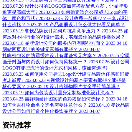
2026.07.26
设计公司的LOGO该如何搭配配色方案，让品牌形
象更显高端大气?
2023.05.23
如何确定适合公司标志Logo的字
体、颜色和形状?
2023.05.23
vi设计收费一般多少？一套vi设计
什么价格？
2023.05.19
产品画册设计怎么做才好看又简单？
2023.05.19
餐饮品牌设计如何对抗高竞争压力？
2023.04.25
如
何应对不同行业的VI设计需求，实现最佳的品牌传播效果？
2023.04.18
品牌设计公司的服务内容有哪些方面？
2023.04.10
网站网页设计的关键元素都有哪些？
2023.04.07
扎啤机包装的防震缓冲设计有哪些常见方案？
2026.07.25
空调
画册封面与内页设计如何保持风格统一？
2026.07.26
设计公司
LOGO有哪些流行的设计方式和风格，该如何选择?
2023.05.23
如何使用公司标志Logo设计建立品牌信任感和消费
者忠诚度?
2023.05.23
vi视觉设计的基本要素有哪些？哪些是
核心要素？
2023.05.19
设计吉祥物图片大全手绘简单吗？
2023.05.19
如何为包装设计量身定制标准化设计流程？
2023.04.25
吉祥物设计图案的色彩搭配如何选择？
2023.04.18
如何为吉祥物命名？选名需要注意什么？
2023.04.10
餐饮品牌
设计公司如何打造个性化餐饮品牌？
2023.04.07
资讯推荐