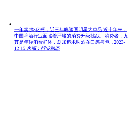
一年卖超8亿瓶，近三年啤酒圈明星大单品
近十年来，
中国啤酒行业面临着严峻的消费升级挑战。消费者，尤
其是年轻消费群体，愈加追求啤酒在口感与包...
2023-
12-15
来源：行业动态