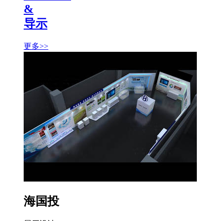
&
导示
更多>>
海国投