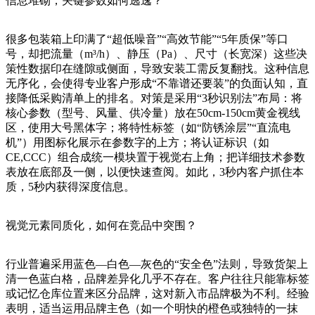
信息堆砌，关键参数如何逃逸？
很多包装箱上印满了“超低噪音”“高效节能”“5年质保”等口
号，却把流量（m³/h）、静压（Pa）、尺寸（长宽深）这些决
策性数据印在缝隙或侧面，导致安装工需反复翻找。这种信息
无序化，会使得专业客户形成“不靠谱还要装”的负面认知，直
接降低采购清单上的排名。对策是采用“3秒识别法”布局：将
核心参数（型号、风量、供冷量）放在50cm-150cm黄金视线
区，使用大号黑体字；将特性标签（如“防锈涂层”“直流电
机”）用图标化展示在参数字的上方；将认证标识（如
CE,CCC）组合成统一模块置于视觉右上角；把详细技术参数
表放在底部及一侧，以便快速查阅。如此，3秒内客户抓住本
质，5秒内获得深度信息。
视觉元素同质化，如何在竞品中突围？
行业普遍采用蓝色—白色—灰色的“安全色”法则，导致货架上
清一色蓝白格，品牌差异化几乎不存在。客户往往只能靠标签
或记忆仓库位置来区分品牌，这对新入市品牌极为不利。经验
表明，适当运用品牌主色（如一个明快的橙色或独特的一抹