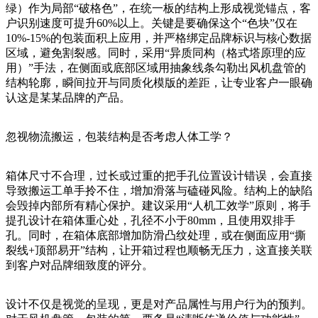
绿）作为局部“破格色”，在统一板的结构上形成视觉锚点，客
户识别速度可提升60%以上。关键是要确保这个“色块”仅在
10%-15%的包装面积上应用，并严格绑定品牌标识与核心数据
区域，避免割裂感。同时，采用“异质同构（格式塔原理的应
用）”手法，在侧面或底部区域用抽象线条勾勒出风机盘管的
结构轮廓，瞬间拉开与同质化模版的差距，让专业客户一眼确
认这是某某品牌的产品。
忽视物流搬运，包装结构是否考虑人体工学？
箱体尺寸不合理，过长或过重的把手孔位置设计错误，会直接
导致搬运工单手拎不住，增加滑落与磕碰风险。结构上的缺陷
会毁掉内部所有精心保护。建议采用“人机工效学”原则，将手
提孔设计在箱体重心处，孔径不小于80mm，且使用双排手
孔。同时，在箱体底部增加防滑凸纹处理，或在侧面应用“撕
裂线+顶部易开”结构，让开箱过程也顺畅无压力，这直接关联
到客户对品牌细致度的评分。
设计不仅是视觉的呈现，更是对产品属性与用户行为的预判。