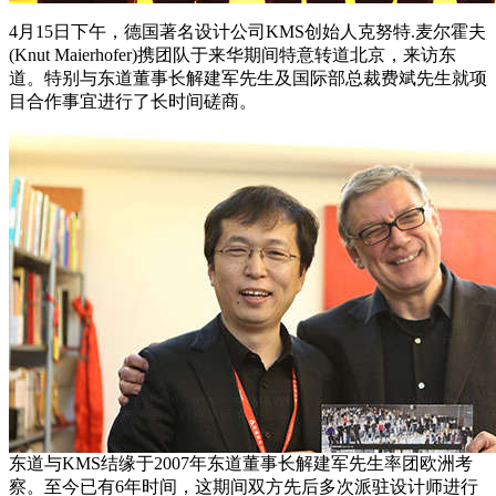
4月15日下午，德国著名设计公司KMS创始人克努特.麦尔霍夫
(Knut Maierhofer)携团队于来华期间特意转道北京，来访东
道。特别与东道董事长解建军先生及国际部总裁费斌先生就项
目合作事宜进行了长时间磋商。
东道与KMS结缘于2007年东道董事长解建军先生率团欧洲考
察。至今已有6年时间，这期间双方先后多次派驻设计师进行