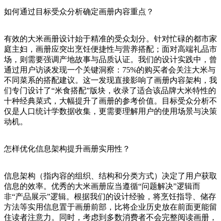
如何通过目标受众分析确定画册内容重点？
有效的大米画册设计始于精准的受众划分。针对忙碌的都市家
庭主妇，画册应突出烹饪便捷性与营养搭配；面对高端礼品市
场，则需要强调产地故事与品质认证。我们的设计实践中，曾
通过用户访谈发现一个关键洞察：75%的购买者会关注大米与
不同菜系的搭配建议。这一发现直接影响了画册内容架构，我
们专门设计了“米食搭配”版块，收录了适合该品牌大米特性的
十种经典菜式，大幅提升了画册的参考价值。目标受众分析不
仅是人口统计学数据收集，更需要理解用户的使用场景与决策
动机。
怎样优化信息架构提升画册实用性？
信息架构（指内容的组织、结构和分类方式）决定了用户获取
信息的效率。优秀的大米画册应当遵循“问题解决”逻辑而
非“产品展示”逻辑。根据我们的设计经验，将烹饪指导、储存
方法等实用信息置于画册前部，比将企业历史放在前面更能留
住读者注意力。同时，考虑到多数消费者不会完整阅读画册，