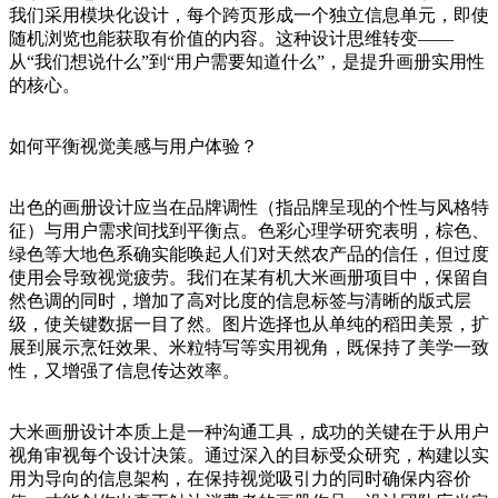
我们采用模块化设计，每个跨页形成一个独立信息单元，即使
随机浏览也能获取有价值的内容。这种设计思维转变——
从“我们想说什么”到“用户需要知道什么”，是提升画册实用性
的核心。
如何平衡视觉美感与用户体验？
出色的画册设计应当在品牌调性（指品牌呈现的个性与风格特
征）与用户需求间找到平衡点。色彩心理学研究表明，棕色、
绿色等大地色系确实能唤起人们对天然农产品的信任，但过度
使用会导致视觉疲劳。我们在某有机大米画册项目中，保留自
然色调的同时，增加了高对比度的信息标签与清晰的版式层
级，使关键数据一目了然。图片选择也从单纯的稻田美景，扩
展到展示烹饪效果、米粒特写等实用视角，既保持了美学一致
性，又增强了信息传达效率。
大米画册设计本质上是一种沟通工具，成功的关键在于从用户
视角审视每个设计决策。通过深入的目标受众研究，构建以实
用为导向的信息架构，在保持视觉吸引力的同时确保内容价