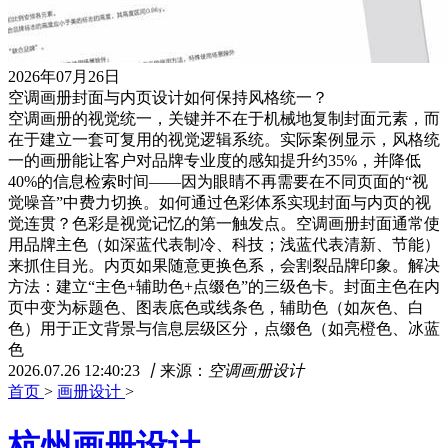
2026年07月26日
空调画册封面与内页设计如何保持风格统一？
空调画册的视觉统一，关键并不在于机械地复制封面元素，而
在于建立一套可复用的视觉逻辑系统。实际案例显示，风格统
一的画册能让客户对品牌专业度的感知提升约35%，并降低
40%的信息检索时间——因为眼睛不再需要在不同页面的“视
觉噪音”中费力切换。如何通过色彩体系实现封面与内页的视
觉连贯？色彩是视觉记忆的第一触发点。空调画册封面通常使
用品牌主色（如深蓝代表制冷、科技；浅蓝代表清新、节能）
来抓住目光。内页如果随意更换色系，会割裂品牌印象。解决
方法：建立“主色+辅助色+点缀色”的三级色卡。封面主色在内
页中变为标题色、图表底色或线条色，辅助色（如灰色、白
色）用于正文背景与信息层级区分，点缀色（如亮橙色、冰蓝
色
2026.07.26 12:40:23
丨
来源：
空调画册设计
首页
>
画册设计
>
杭州画册设计