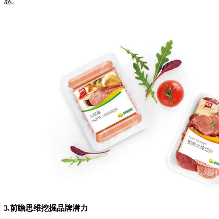
感。
3.前瞻思维挖掘品牌潜力