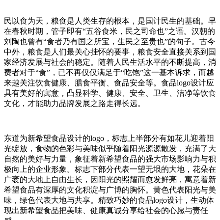
民以食为天，粮食是人类生存的根本，是国计民生的基础。早
在春秋时期，管子即有“五谷食米，民之司命也”之语。汉朝的
刘陶也曾有“食者乃有国之所宝，生民之至贵也”的句子。古今
中外，粮食是人们最关心挂怀的要事，粮食安全直接关系到国
家经济发展与社会的稳定。随着人民生活水平的不断提高，消
费者对于“食”，已不再仅仅满足于“吃饱”这一基本诉求，而越
来越关注饮食健康、膳食平衡、食品安全等。食品logo设计应
具有美好的寓意，凸显科学、健康、安全、卫生、洁净等饮食
文化，才能助力品牌发展之路走得长远。
东道为新希望食品设计的logo，标志上半部分有如花儿迎着阳
光绽放，食物的色彩与美味似乎随着阳光源源散发，充满了大
自然的美好与力量，象征着新希望食品的强大市场影响力与积
极向上的企业形象。标志下部分代表一望无垠的大地，花朵在
广袤的大地上自由生长，因阳光的照耀而愈发鲜亮，寓意着新
希望食品有深厚的文化积淀与广博的胸怀。黄色代表阳光与美
味，绿色代表大地与共享。精致巧妙的食品logo设计，生动体
现出新希望食品把美味、健康真诚分享给社会的心愿与责任