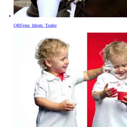
ORFeins_Idents_Trailer