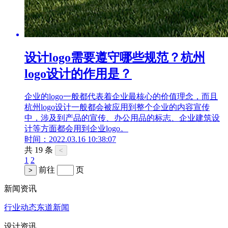
设计logo需要遵守哪些规范？杭州
logo设计的作用是？
企业的logo一般都代表着企业最核心的价值理念，而且
杭州logo设计一般都会被应用到整个企业的内容宣传
中，涉及到产品的宣传、办公用品的标志、企业建筑设
计等方面都会用到企业logo。
时间：2022.03.16 10:38:07
共 19 条
<
1
2
前往
页
>
新闻资讯
行业动态
东道新闻
设计资讯