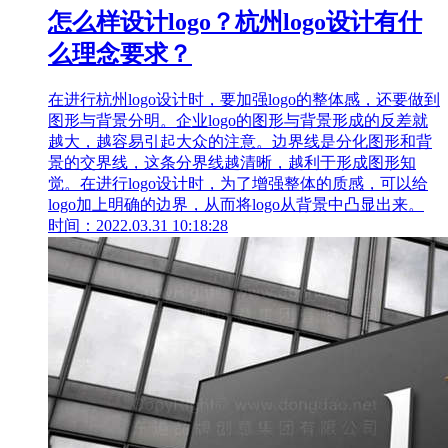
怎么样设计logo？杭州logo设计有什
么理念要求？
在进行杭州logo设计时，要加强logo的整体感，还要做到
图形与背景分明。企业logo的图形与背景形成的反差就
越大，越容易引起大众的注意。边界线是分化图形和背
景的交界线，这条分界线越清晰，越利于形成图形知
觉。在进行logo设计时，为了增强整体的质感，可以给
logo加上明确的边界，从而将logo从背景中凸显出来。
时间：2022.03.31 10:18:28