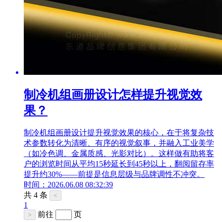
制冷机组画册设计怎样提升视觉效
果？
制冷机组画册设计提升视觉效果的核心，在于将复杂技
术参数转化为清晰、有序的视觉叙事，并融入工业美学
（如冷色调、金属质感、光影对比）。这样做有助将客
户的浏览时间从平均15秒延长到45秒以上，翻阅留存率
提升约30%——前提是信息层级与品牌调性不冲突。
时间：2026.06.08 08:32:39
共 4 条
<
1
前往
页
>