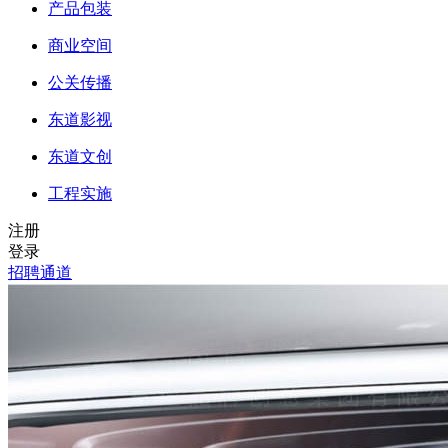
产品包装
商业空间
公关传播
东道影视
东道文创
工程实施
注册
登录
招聘通道