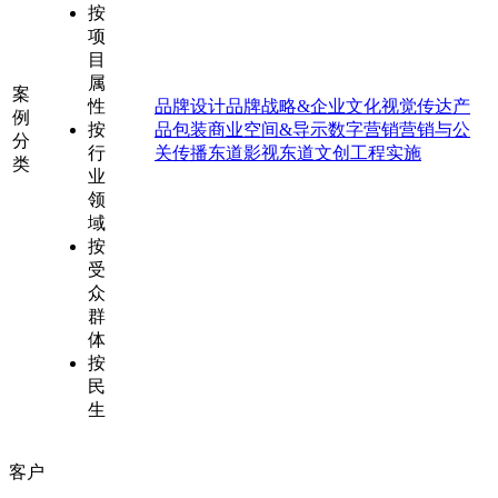
按
项
目
属
案
性
品牌设计
品牌战略&企业文化
视觉传达
产
例
按
品包装
商业空间&导示
数字营销
营销与公
分
行
关传播
东道影视
东道文创
工程实施
类
业
领
域
按
受
众
群
体
按
民
生
客户