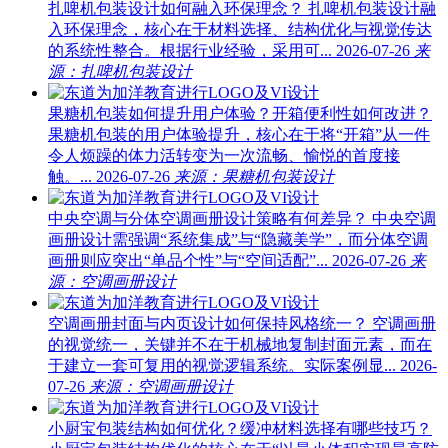
扎啤机包装设计如何融入环保理念？
扎啤机包装设计融
入环保理念，核心在于材料选择、结构优化与视觉传达
的系统性整合。根据行业经验，采用可...
2026-07-26
来
源：扎啤机包装设计
果糖机包装如何提升用户体验？开箱便利性如何改进？
果糖机包装的用户体验提升，核心在于将“开箱”从一件
令人烦躁的体力活转变为一次流畅、愉悦的首度接
触。...
2026-07-26
来源：果糖机包装设计
中央空调与分体空调画册设计策略有何差异？
中央空调
画册设计需强调“系统集成”与“隐藏美学”，而分体空调
画册则应突出“单品个性”与“空间适配”...
2026-07-26
来
源：空调画册设计
空调画册封面与内页设计如何保持风格统一？
空调画册
的视觉统一，关键并不在于机械地复制封面元素，而在
于建立一套可复用的视觉逻辑系统。实际案例显...
2026-
07-26
来源：空调画册设计
小厨宝包装结构如何优化？缓冲材料选择有哪些技巧？