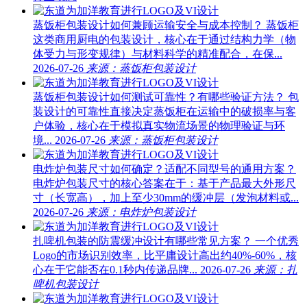
蒸饭柜包装设计如何兼顾运输安全与成本控制？
蒸饭柜
这类商用厨电的包装设计，核心在于通过结构力学（物
体受力与形变规律）与材料科学的精准配合，在保...
2026-07-26
来源：蒸饭柜包装设计
蒸饭柜包装设计如何测试可靠性？有哪些验证方法？
包
装设计的可靠性直接决定蒸饭柜在运输中的破损率与客
户体验，核心在于模拟真实物流场景的物理验证与环
境...
2026-07-26
来源：蒸饭柜包装设计
电炸炉包装尺寸如何确定？适配不同型号的通用方案？
电炸炉包装尺寸的核心答案在于：基于产品最大外形尺
寸（长宽高），加上至少30mm的缓冲层（发泡材料或...
2026-07-26
来源：电炸炉包装设计
扎啤机包装的防震缓冲设计有哪些常见方案？
一个优秀
Logo的市场识别效率，比平庸设计高出约40%-60%，核
心在于它能否在0.1秒内传递品牌...
2026-07-26
来源：扎
啤机包装设计