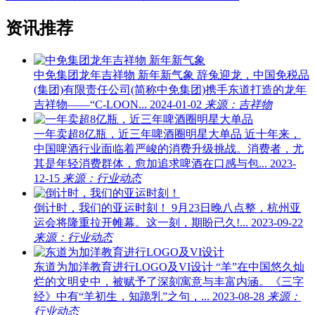
资讯推荐
中免集团龙年吉祥物 新年新气象
辞兔迎龙，中国免税品
(集团)有限责任公司(简称中免集团)携手东道打造的龙年
吉祥物——“C-LOON...
2024-01-02
来源：吉祥物
一年卖超8亿瓶，近三年啤酒圈明星大单品
近十年来，
中国啤酒行业面临着严峻的消费升级挑战。消费者，尤
其是年轻消费群体，愈加追求啤酒在口感与包...
2023-
12-15
来源：行业动态
倒计时，我们的亚运时刻！
9月23日晚八点整，杭州亚
运会将隆重拉开帷幕。这一刻，期盼已久!...
2023-09-22
来源：行业动态
东道为加洋教育进行LOGO及VI设计
“羊”在中国悠久灿
烂的文明史中，被赋予了深刻寓意与丰富内涵。《三字
经》中有“羊初生，知跪乳”之句，...
2023-08-28
来源：
行业动态