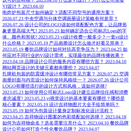
认可的吉祥物？
2023.04.10
什么是VI设计？为什么公司需要
VI设计？
2023.04.10
电炸炉包装尺寸如何确定？适配不同型号的通用方案？
2026.07.23
中央空调与分体空调画册设计策略有何差异？
2026.07.26
设计公司的LOGO该如何搭配配色方案，让品牌形
象更显高端大气?
2023.05.23
如何确定适合公司标志Logo的字
体、颜色和形状?
2023.05.23
vi设计收费一般多少？一套vi设计
什么价格？
2023.05.19
产品画册设计怎么做才好看又简单？
2023.05.19
餐饮品牌设计如何对抗高竞争压力？
2023.04.25
如
何应对不同行业的VI设计需求，实现最佳的品牌传播效果？
2023.04.18
品牌设计公司的服务内容有哪些方面？
2023.04.10
网站网页设计的关键元素都有哪些？
2023.04.07
扎啤机包装的防震缓冲设计有哪些常见方案？
2026.07.25
空调
画册封面与内页设计如何保持风格统一？
2026.07.26
设计公司
LOGO有哪些流行的设计方式和风格，该如何选择?
2023.05.23
如何使用公司标志Logo设计建立品牌信任感和消费
者忠诚度?
2023.05.23
vi视觉设计的基本要素有哪些？哪些是
核心要素？
2023.05.19
设计吉祥物图片大全手绘简单吗？
2023.05.19
如何为包装设计量身定制标准化设计流程？
2023.04.25
吉祥物设计图案的色彩搭配如何选择？
2023.04.18
如何为吉祥物命名？选名需要注意什么？
2023.04.10
餐饮品牌
设计公司如何打造个性化餐饮品牌？
2023.04.07