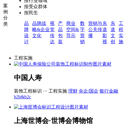
按行业领域
案
按受众群体
例
按民生
分
品
品牌战
视
产
商业
数
营销与
东
东
工
类
牌
略&企业
觉
品
空间&
字
公关传
道
道
程
设
文化
传
包
导示
营
播
影
文
实
计
达
装
销
视
创
施
工程实施
中国人寿
装饰工程标识 ···
工程实施
理财
央企/国企
银行金融
b2b&b2c
上海世博会·世博会博物馆