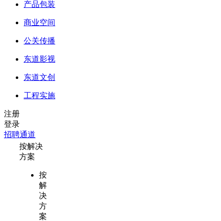
产品包装
商业空间
公关传播
东道影视
东道文创
工程实施
注册
登录
招聘通道
按解决
方案
按
解
决
方
案