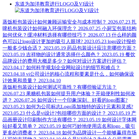
东道为加洋教育进行LOGO及VI设计
蒸饭柜包装设计如何兼顾运输安全与成本控制？
2026.07.23
扎
啤机包装设计如何融入环保理念？
2026.07.25
小厨宝包装结构
如何优化？缓冲材料选择有哪些技巧？
2026.07.13
什么样的颜
色可以让logo设计更加的吸引人眼球?
2023.05.23
logo设计报价
一般多少钱合适？
2023.05.19
药品包装设计应注意哪些方面？
2023.05.19
吉祥物的设计通常选择什么颜色？
2023.05.19
餐饮
品牌设计的费用大概是多少？如何对设计方案进行评估？
2023.04.17
如何科学规划企业网站设计的细节和难点？
2023.04.18
vi公司设计的核心流程和要素是什么，如何确保设
计效果和质量？
2023.04.10
蒸饭柜包装设计如何测试可靠性？有哪些验证方法？
2026.07.23
果糖机包装如何提升用户体验？开箱便利性如何改
进？
2026.07.26
如何设计一个印象深刻、好看的logo图案?
2023.05.23
如何为公司标志Logo添加独特的设计元素和灵感?
2023.05.23
什么是vi设计?包括哪些方面的设计？
2023.05.19
产
品画册设计印刷制作方法有哪些？
2023.05.19
如何设计字体网
站好看又简单？
2023.05.19
如何巧妙地使用店名和logo，吸引
更多的消费者？
2023.04.18
如何为品牌设计一个能够赢得市场