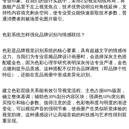
专业印象。在我们的设计实践中，采用Z型视觉动线布局，将
旗舰产品置于左上视觉焦点，技术优势说明沿对角线延伸，支
持性内容填充剩余空间，使专业受众能快速获取技术参数，普
通消费者则被场景化图片吸引。
色彩系统怎样强化品牌识别与情感联结？
色彩是品牌视觉识别系统的核心要素，具有超越文字的情感传
达力。当我们为专业音频品牌设计画册时，会选择深灰主色搭
配暖金色，因为色彩心理学研究表明深灰传达专业严谨，金色
点缀则提升品质感。这种搭配不仅符合品牌调性（即品牌个性
特征），还能在竞品画册中形成差异化识别。
建立色彩层级关系能有效引导视觉流程。主色占据60%版面，
确立整体基调；辅助色30%划分内容区块；强调色10%突出购
买指引和核心参数。值得注意的是，色彩饱和度与明度的渐进
变化，可以模拟声音的强弱节奏，使画册产生类似听觉体验的
视觉韵律。这种通感设计让高端音箱的科技感与艺术性得到双
重呈现。