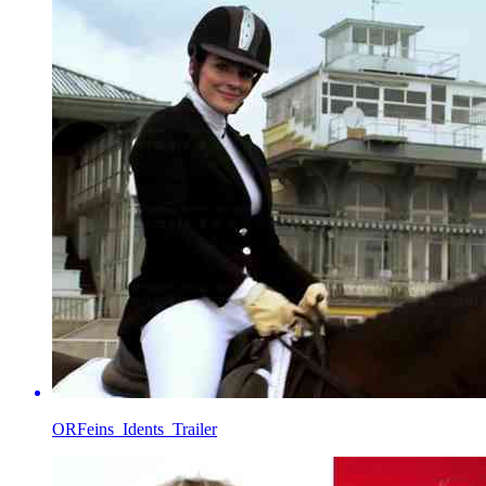
ORFeins_Idents_Trailer