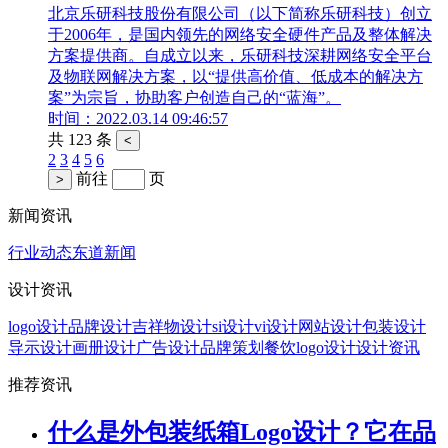
北京乐研科技股份有限公司（以下简称乐研科技）创立
于2006年，是国内领先的网络安全硬件产品及整体解决
方案提供商。自成立以来，乐研科技深耕网络安全平台
及物联网解决方案，以“提供高价值、低成本的解决方
案”为宗旨，协助客户创造自己的“蓝海”。
时间：2022.03.14 09:46:57
共 123 条
<
2
3
4
5
6
前往
页
>
新闻资讯
行业动态
东道新闻
设计资讯
logo设计
品牌设计
吉祥物设计
si设计
vi设计
网站设计
包装设计
导示设计
画册设计
广告设计
品牌策划
餐饮logo设计
设计资讯
推荐资讯
什么是外包装纸箱Logo设计？它在品