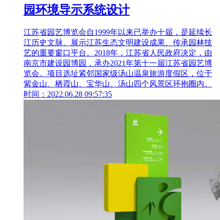
园环境导示系统设计
江苏省园艺博览会自1999年以来已举办十届，是延续长
江历史文脉、展示江苏生态文明建设成果、传承园林技
艺的重要窗口平台。2018年，江苏省人民政府决定，由
南京市建设园博园，承办2021年第十一届江苏省园艺博
览会。项目选址紧邻国家级汤山温泉旅游度假区，位于
紫金山、栖霞山、宝华山、汤山四个风景区环抱圈内。
时间：2022.06.28 09:57:35