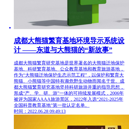
成都大熊猫繁育基地环境导示系统设
计 ——东道与大熊猫的“新故事”
成都大熊猫繁育研究基地是世界著名的大熊猫迁地保护
基地、科研繁育基地、公众教育基地和教育旅游基地，
作为“大熊猫迁地保护生态示范工程”，以保护和繁育大
熊猫、小熊猫等中国特有濒危野生动物而闻名于世。成
都大熊猫繁育研究基地坚持科研旅游并重的指导思想，
形成“产、学、研、游”一体的可持续发展模式，2006年
被评为国家AAAA旅游景区，2022年入选“2021-2025年
全国科普教育基地”第一批认定名单。
时间：2022.06.28 09:49:13