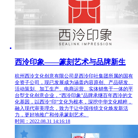
西泠印象——篆刻艺术与品牌新生
杭州西泠文化创意有限公司是西泠印社集团所属的国有
全资子公司，现已发展成为涵盖内容原创、产品研发、
活动策划、加工生产、电商运营、实体销售于一体的平
台型文化创意企业，“西泠印象”品牌承继百年西泠的文
化基因，以西泠“印”文化为根本，深挖中华文化精粹，
融入现代审美理念，致力于让中国传统文化焕发新活
力，更好地推广和传承篆刻艺术。
时间：2022.08.31 14:16:18