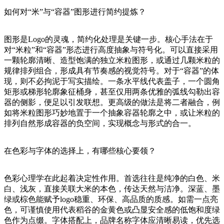
如何对“米”与“容器”图形进行简约提炼？
图形是Logo的灵魂，简约化处理是关键一步。核心手法在于
对“米粒”和“容器”形态进行高度抽象与符号化。可以直接采用
一颗轮廓清晰、造型饱满的独立米粒图形，或通过几颗米粒的
规律排列组合，形成具有节奏感的视觉符号。对于“容器”的体
现，则不必拘泥于写实描绘。一条水平线代表盖子，一个圆角
矩形或梯形轮廓象征桶身，甚至仅用两条优雅的弧线勾勒出容
器的侧影，便足以引发联想。更高级的做法是将二者融合，例
如将米粒图形巧妙地置于一个抽象容器轮廓之中，或让米粒的
排列自然形成容器的负空间，实现概念与形式的合一。
在色彩与字体的选择上，有哪些核心要领？
色彩心理学在此起着决定性作用。首选往往是纯净的白色、米
白、浅灰，直接关联大米的本色，传达天然与洁净。深蓝、墨
绿或棕色能赋予logo稳重、环保、高品质的质感。如需一点亮
色，可谨慎使用代表稻谷的金黄色或凸显安全感的低饱和度绿
色作为点缀。字体搭配上，品牌名称字体应清晰易读，优先选