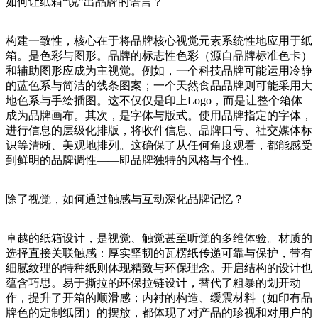
如何让纸箱“说”出品牌的语言？
构建一致性，核心在于将品牌核心视觉元素系统性地应用于纸
箱。是色彩与图形。品牌的标志性色彩（源自品牌标准色卡）
和辅助图形应成为主视觉。例如，一个科技品牌可能运用冷静
的蓝色系与简洁的线条图案；一个天然食品品牌则可能采用大
地色系与手绘插图。这不仅仅是印上Logo，而是让整个箱体
成为品牌画布。其次，是字体与版式。使用品牌指定的字体，
进行信息的层级化排版，将收件信息、品牌口号、社交媒体标
识等清晰、美观地排列。这确保了从任何角度观看，都能感受
到鲜明的品牌调性——即品牌独特的风格与个性。
除了视觉，如何通过触感与互动深化品牌记忆？
卓越的纸箱设计，是视觉、触觉甚至听觉的多维体验。材质的
选择直接关联触感：厚实坚韧的瓦楞纸传递可靠与保护，带有
细腻纹理的特种纸则体现精致与环保理念。开启结构的设计也
蕴含巧思。易于撕拉的环保拉链设计，替代了粗暴的划开动
作，提升了开箱的顺滑感；内衬的构造、缓震材料（如印有品
牌色的定制纸团）的摆放，都体现了对产品的珍视和对用户的