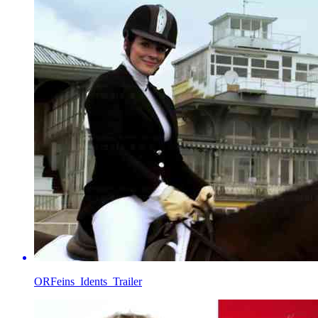
ORFeins_Idents_Trailer